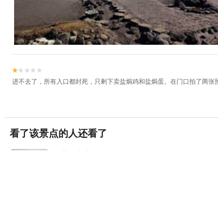


进不去了，所有入口都封死，只剩下卖盐焗鸡和盐焗蛋。在门口拍了两张
看了该景点的人还看了
海花岛水上王国
104条评论


儋州·海花岛旅游度假区
石花水洞
(4A)