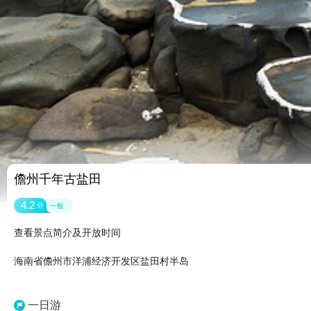
儋州千年古盐田
4.2
分
一般
查看景点简介及开放时间
海南省儋州市洋浦经济开发区盐田村半岛
一日游