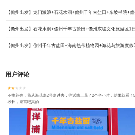
【儋州出发】龙门激浪+石花水洞+儋州千年古盐田+东坡书院+儋
【儋州出发】石花水洞+儋州千年古盐田+儋州东坡文化旅游区1
【儋州出发】儋州千年古盐田+海南热带植物园+海花岛旅游度假
用户评论


不推荐去，我从海花岛2号岛过去，往返路上花了2个半小时，结果就看了
段长，避雷吧真的