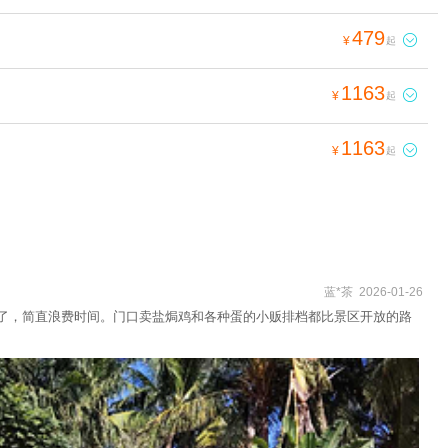
479

¥
起
1163

¥
起
1163

¥
起
蓝*茶 2026-01-26
有了，简直浪费时间。门口卖盐焗鸡和各种蛋的小贩排档都比景区开放的路