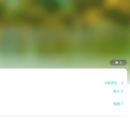

1
0条评论

简介


地图