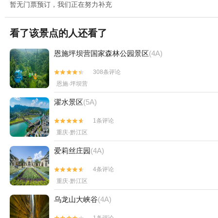
暂无门票预订，我们正在努力补充
看了该景点的人还看了
恩施坪坝营国家森林公园景区
(4A)
308条评论


恩施·坪坝营
濯水景区
(5A)
1条评论


重庆·黔江区
爱莉丝庄园
(4A)
4条评论


重庆·黔江区
乌龙山大峡谷
(4A)