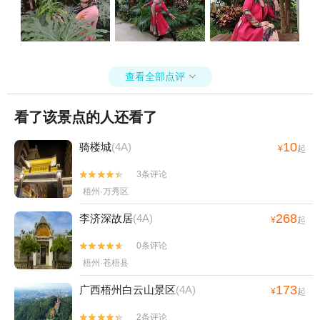
查看全部点评

看了该景点的人还看了
10
骑楼城
(4A)
¥
起
3条评论


梧州·万秀区
268
李济深故居
(4A)
¥
起
0条评论


梧州·苍梧县
173
广西梧州白云山景区
(4A)
¥
起
2条评论

