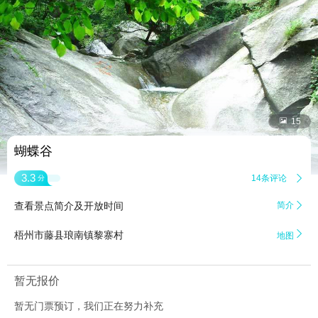


15
蝴蝶谷
3.3
14条评论

分
查看景点简介及开放时间
简介


梧州市藤县琅南镇黎寨村
地图
暂无报价
暂无门票预订，我们正在努力补充