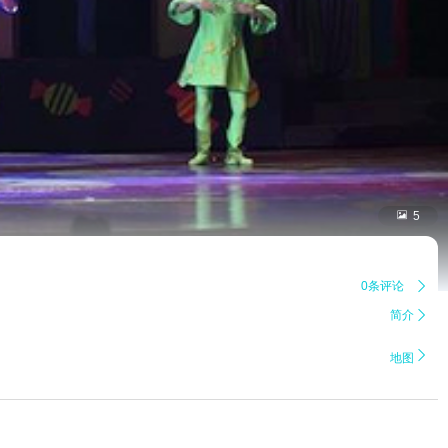

5
0条评论

简介


地图