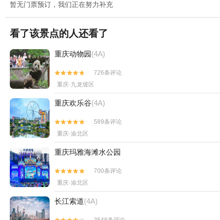
暂无门票预订，我们正在努力补充
看了该景点的人还看了
重庆动物园
(4A)
726条评论


重庆·九龙坡区
重庆欢乐谷
(4A)
589条评论


重庆·渝北区
重庆玛雅海滩水公园
700条评论


重庆·渝北区
长江索道
(4A)