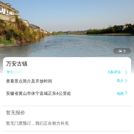


6
万安古镇
0条评论

暂无点评
查看景点简介及开放时间
简介


安徽省黄山市休宁县城正东4公里处
地图
暂无报价
暂无门票预订，我们正在努力补充