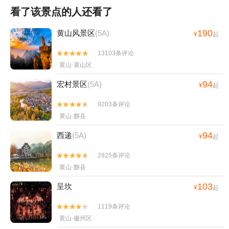
看了该景点的人还看了
190
黄山风景区
(5A)
¥
起
13103条评论


黄山·黄山区
94
宏村景区
(5A)
¥
起
9203条评论


黄山·黟县
94
西递
(5A)
¥
起
2925条评论


黄山·黟县
103
呈坎
¥
起
1119条评论


黄山·徽州区