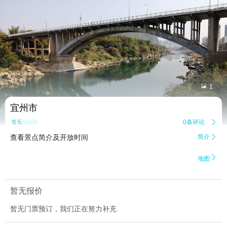


1
宜州市
0条评论

暂无点评
查看景点简介及开放时间
简介


地图
暂无报价
暂无门票预订，我们正在努力补充