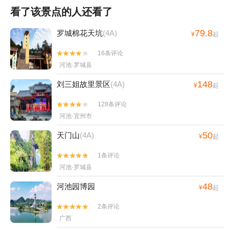
看了该景点的人还看了
79.8
罗城棉花天坑
(4A)
¥
起
16条评论


河池·罗城县
148
刘三姐故里景区
(4A)
¥
起
128条评论


河池·宜州市
50
天门山
(4A)
¥
起
1条评论


河池·罗城县
48
河池园博园
¥
起
2条评论


广西