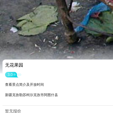
无花果园
3.0
分
查看景点简介及开放时间
新疆克孜勒苏柯尔克孜市阿图什县
暂无报价