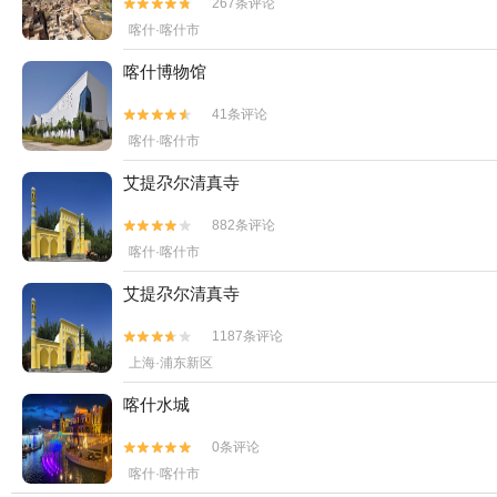
267条评论


喀什·喀什市
喀什博物馆
41条评论


喀什·喀什市
艾提尕尔清真寺
882条评论


喀什·喀什市
艾提尕尔清真寺
1187条评论


上海·浦东新区
喀什水城
0条评论


喀什·喀什市