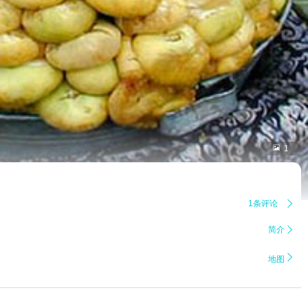

1
1条评论

简介


地图