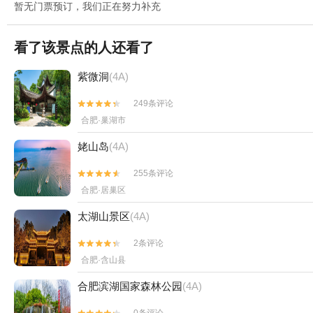
暂无门票预订，我们正在努力补充
看了该景点的人还看了
紫微洞
(4A)
249条评论


合肥·巢湖市
姥山岛
(4A)
255条评论


合肥·居巢区
太湖山景区
(4A)
2条评论


合肥·含山县
合肥滨湖国家森林公园
(4A)