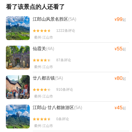
看了该景点的人还看了
99
江郎山风景名胜区
(5A)
¥
起
1222条评论


衢州·江山市
55
仙霞关
(4A)
¥
起
87条评论


衢州·江山市
80
廿八都古镇
(5A)
¥
起
910条评论


衢州·江山市
45
江郎山·廿八都旅游区
(5A)
¥
起
0条评论


衢州·江山市