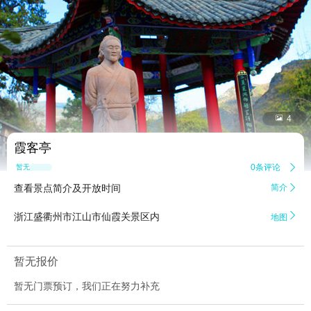


4
霞客亭
0条评论

暂无点评
查看景点简介及开放时间
简介


浙江盛衢州市江山市仙霞关景区内
地图
暂无报价
暂无门票预订，我们正在努力补充