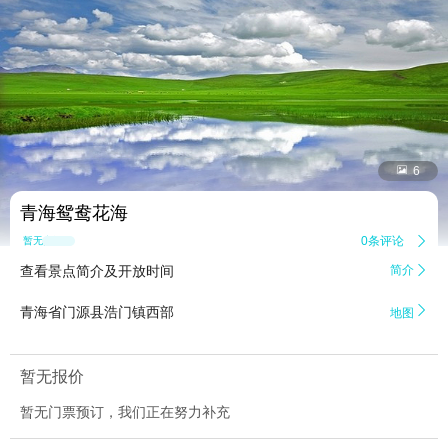


6
青海鸳鸯花海
0条评论

暂无点评
查看景点简介及开放时间
简介


青海省门源县浩门镇西部
地图
暂无报价
暂无门票预订，我们正在努力补充