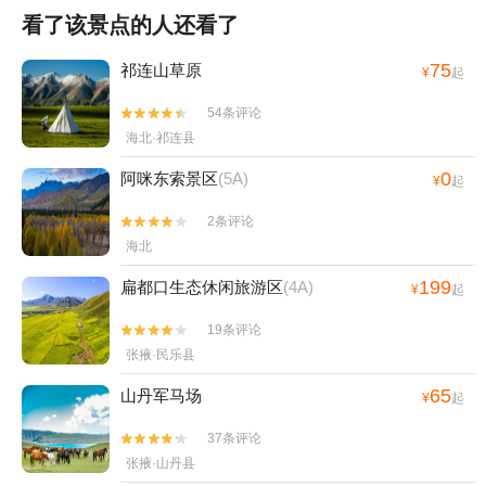
看了该景点的人还看了
75
祁连山草原
¥
起
54条评论


海北·祁连县
0
阿咪东索景区
(5A)
¥
起
2条评论


海北
199
扁都口生态休闲旅游区
(4A)
¥
起
19条评论


张掖·民乐县
65
山丹军马场
¥
起
37条评论


张掖·山丹县