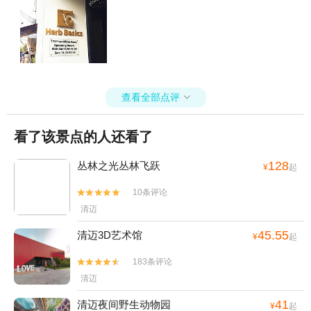
我们在“汉清迈”预定了清莱一日游，包括白庙、黑庙和金三角，费用包
括一顿午餐。另外，到金三角后，需要另付乘船费30B/人。我们不知
道这个价格是不是划算，反正没有比对过其他旅行社。订好后，“汉清
迈”给了我们一张清迈古城的中文地图，我们开始漫步清迈古城。
查看全部点评

看了该景点的人还看了
128
丛林之光丛林飞跃
¥
起
10条评论


清迈
45.55
清迈3D艺术馆
¥
起
183条评论


清迈
41
清迈夜间野生动物园
¥
起