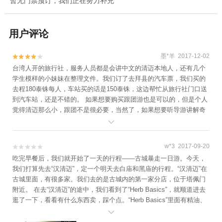
暂无门票预订，我们正在努力补充
用户评论
墨*羊 2017-12-02


台湾人开的旅行社，服务人员都是会讲中文的清迈本地人，还有几个
学生模样的小妹妹在整理文件。我们订了去拜县的汽车票，我们买的
去程180泰铢每人，车站买的话是150泰铢，这边帮忙从旅行社门口送
到汽车站，还是不错的。 如果想要购买跟团游也是可以的，但是个人
觉得清迈那么小，跟团不是很必要，当然了，如果想要听导游讲解奇
闻轶事，还是不错的选择。

w*3 2017-09-20


吃完早餐后，我们就开始了一天的行程——古城暴走一日游。今天，
我们打算先去“汉清迈”，定一个明天去白庙和黑庙的行程。“汉清迈”在
古城里面，有很多家。我们去的是古城内的第一家分店，位于塔佩门
附近。 在去“汉清迈”的途中，我们看到了“Herb Basics”，就顺道进去
逛了一下，看看有什么东西卖，踩个点。“Herb Basics”里面有精油、
精油皂、香薰、护肤品、泡澡盐等等，很值得带回国送人，因为“Herb

Basics”只在清迈有卖，其他地方都没有，所以也算清迈的特色之一。