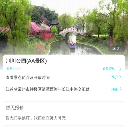


21
荆川公园(AA景区)
0条评论

暂无点评
查看景点简介及开放时间
简介


江苏省常州市钟楼区清潭西路与长江中路交汇处
地图
暂无报价
暂无门票预订，我们正在努力补充