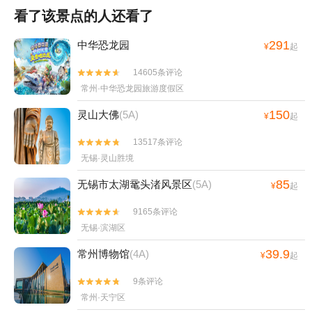
看了该景点的人还看了
291
中华恐龙园
¥
起
14605条评论


常州·中华恐龙园旅游度假区
150
灵山大佛
(5A)
¥
起
13517条评论


无锡·灵山胜境
85
无锡市太湖鼋头渚风景区
(5A)
¥
起
9165条评论


无锡·滨湖区
39.9
常州博物馆
(4A)
¥
起
9条评论


常州·天宁区