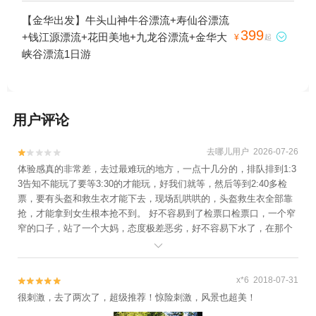
+清水湾沁温泉+灵岩景区+华夏文化园+金华
大峡谷漂流1日游
【金华出发】牛头山神牛谷漂流+寿仙谷漂流
府城隍庙+神丽峡+金华人民广场+东阳卢宅
399
+钱江源漂流+花田美地+九龙谷漂流+金华大

¥
起
景区+郭洞祭祖+金华双龙风景旅游区+明清
峡谷漂流1日游
宫苑+东阳花园-已下线+义乌海洋世界+舞龙
峡景区+金华动物园+江南第一家+灵江源漂
流+金华美地南山漂流+金华龙潭大峡谷+兰
溪名果山庄+牛头山国家森林公园+寺平古村
用户评论
落景区+大红岩景区+东阳中国木雕城+金华
安地仙源谷漂流+武义欢乐山寨农庄+武义花
去哪儿用户 2026-07-26


溪十八湾+义乌马溪+义乌国际商贸城+清明
体验感真的非常差，去过最难玩的地方，一点十几分的，排队排到1:3
上河图+永康森林公园+寿仙谷漂流+龙山景
3告知不能玩了要等3:30的才能玩，好我们就等，然后等到2:40多检
区+永康云溪村+九峰山风景区+横店梦幻谷
票，要有头盔和救生衣才能下去，现场乱哄哄的，头盔救生衣全部靠
水世界+九峰温泉+牛头山梦温泉+金华寺森
抢，才能拿到女生根本抢不到。 好不容易到了检票口检票口，一个窄
窄的口子，站了一个大妈，态度极差恶劣，好不容易下水了，在那个
林公园+中华舞龙故乡景区+方岩风景名胜区
出发的泡饺子等了一个多小时才陆陆续续开闸放人， 全程除了两个刺
+义乌拓展训练+花园游乐园+石鼓寮风景区

激一点的90度的坡，其余地方全是平缓的，体验感真的是极差了， 如
+永康动物乐园+金华市体育馆+金华湖度假
果想体验抢物资，排很久的队，无秩序人挤人，喜欢被大妈骂的人，
村+兰溪马坞村杨梅庄园+浦江游轮+义乌梅
x*6 2018-07-31


可以来 如果你在别的平台看到了一样的评论那是我和我的朋友们一起
很刺激，去了两次了，超级推荐！惊险刺激，风景也超美！
湖极爽水世界乐园+义乌幸福湖水库+璟园古
去的 全部大实话
民居博物馆+灵江源森林公园+灵江源景区