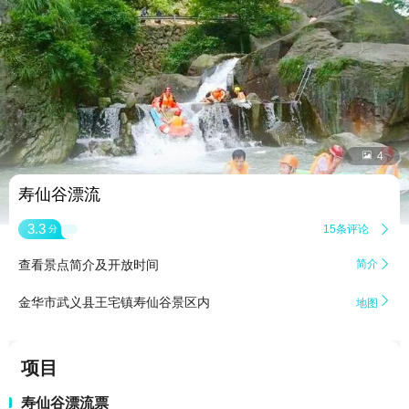


4
寿仙谷漂流
3.3
15条评论

分
查看景点简介及开放时间
简介


金华市武义县王宅镇寿仙谷景区内
地图
项目
寿仙谷漂流票