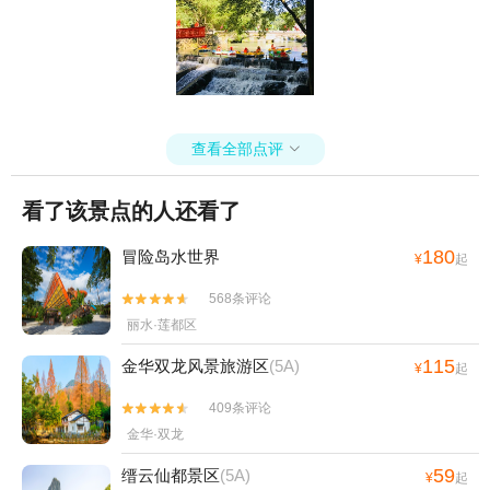
+东阳剧院+武义温泉萤石博物馆+永康龙川
文化园+浙江东阳市艺术紫檀博物馆+竹海滑
道+横店圆明新园·夏苑+圆明新园（秋苑）
+金华市博物馆+浙江兰湖旅游度假区+花田
美地+横店梦泉谷+诗人小镇+金鸡岩景区+渔
查看全部点评

歌小镇花之港+义乌花间乐园+义乌小六石户
外游乐园+义乌威尼斯水城+浙江横店热气球
看了该景点的人还看了
自由飞行+义乌翼动蹦床公园+龙溪生态游乐
园+舞龙源灵溪竹排漂流+花园村景区--已下
180
冒险岛水世界
¥
起
线+武义温泉度假区+金华万泰海立方海洋公
园+月牙谷+九峰牧场+武义阳光温泉浴吧+金
568条评论


华梦境自然博物馆+义乌西海龙山+武义大斗
丽水·莲都区
山飞行营地+璟园汤温泉馆+喻斯生态旅游区
115
金华双龙风景旅游区
(5A)
+棕榈湾+中国横店滑翔伞基地(横店店)+熊猫
¥
起
猪猪两头乌国际牧场+义乌趣玩谷+浦江鱼泡
409条评论


泡多彩田园营地+横店木润木故事屋+金华北
金华·双龙
山航空飞行营地+金华科技馆+永康西山景区
+东阳木雕小镇+横店固定翼体验+义乌乐园
59
缙云仙都景区
(5A)
¥
起