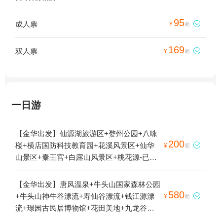
95
成人票

¥
起
169
双人票

¥
起
一日游
【金华出发】仙源湖旅游区+婺州公园+八咏
200
楼+横店国防科技教育园+花溪风景区+仙华

¥
起
山景区+秦王宫+白露山风景区+桃花源-已下
线+诸葛八卦村景区+横店圆明新园+十八涡
景区+延福寺+俞源太极星象村+横店影视城
【金华出发】唐风温泉+牛头山国家森林公园
+武义县博物馆+义乌博物馆+金华凤凰山公
580
+牛头山神牛谷漂流+寿仙谷漂流+钱江源漂

¥
起
园+地下长河景区+郭洞古生态村+寿仙谷+义
流+璟园古民居博物馆+花田美地+九龙谷漂
乌国际商贸城+金华山+石鹅湖+磐安百杖潭
流+璟园汤温泉馆+极乐汤武义温泉馆+金华