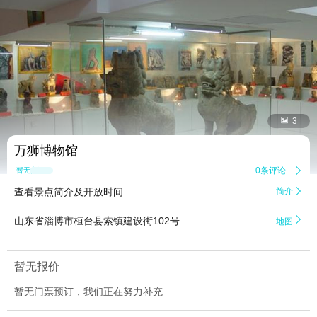


3
万狮博物馆
0条评论

暂无点评
查看景点简介及开放时间
简介


山东省淄博市桓台县索镇建设街102号
地图
暂无报价
暂无门票预订，我们正在努力补充