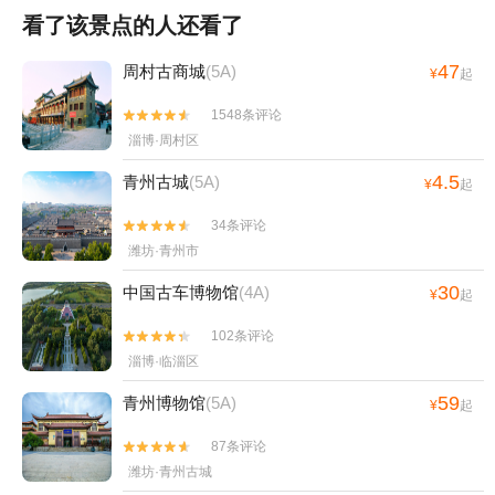
看了该景点的人还看了
47
周村古商城
(5A)
¥
起
1548条评论


淄博·周村区
4.5
青州古城
(5A)
¥
起
34条评论


潍坊·青州市
30
中国古车博物馆
(4A)
¥
起
102条评论


淄博·临淄区
59
青州博物馆
(5A)
¥
起
87条评论


潍坊·青州古城