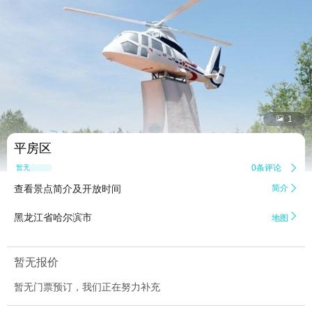


1
平房区
0条评论

暂无点评
查看景点简介及开放时间
简介


黑龙江省哈尔滨市
地图
暂无报价
暂无门票预订，我们正在努力补充