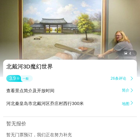


4
北戴河3D魔幻世界
3.9
26条评论

分
一般
查看景点简介及开放时间
简介


河北秦皇岛市北戴河区乔庄村西行300米
地图
暂无报价
暂无门票预订，我们正在努力补充