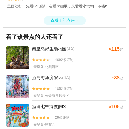
里面还行，先看6d电影，在看3d画展，又看看小动物，不错n
查看全部点评

看了该景点的人还看了
115
秦皇岛野生动物园
(4A)
¥
起
4692条评论


秦皇岛·北戴河区
88
渔岛海洋度假区
(4A)
¥
起
1852条评论


秦皇岛·黄金海岸风景区
106
渔田七里海度假区
¥
起
28条评论


秦皇岛·昌黎县