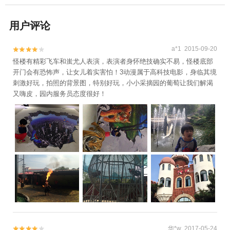
用户评论
a*1 2015-09-20


怪楼有精彩飞车和蚩尤人表演，表演者身怀绝技确实不易，怪楼底部
开门会有恐怖声，让女儿着实害怕！3动漫属于高科技电影，身临其境
刺激好玩，拍照的背景图，特别好玩，小小采摘园的葡萄让我们解渴
又嗨皮，园内服务员态度很好！
华*w 2017-05-24

