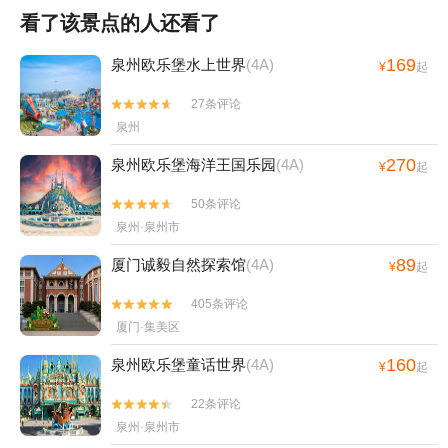
看了该景点的人还看了
169
泉州欧乐堡水上世界
(4A)
¥
起
27条评论


泉州
270
泉州欧乐堡海洋王国乐园
(4A)
¥
起
50条评论


泉州·泉州市
89
厦门诚毅自然探索馆
(4A)
¥
起
405条评论


厦门·集美区
160
泉州欧乐堡童话世界
(4A)
¥
起
22条评论


泉州·泉州市