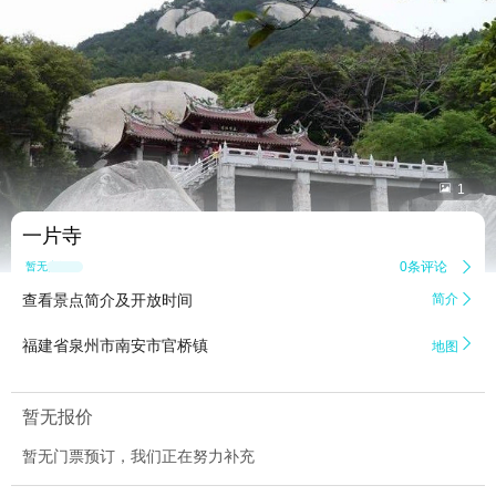


1
一片寺
0条评论

暂无点评
查看景点简介及开放时间
简介


福建省泉州市南安市官桥镇
地图
暂无报价
暂无门票预订，我们正在努力补充