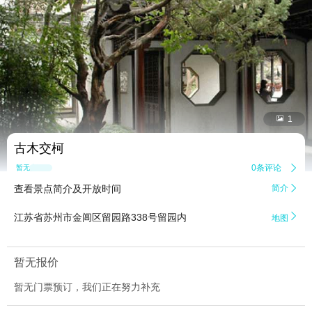


1
古木交柯
0条评论

暂无点评
查看景点简介及开放时间
简介


江苏省苏州市金阊区留园路338号留园内
地图
暂无报价
暂无门票预订，我们正在努力补充