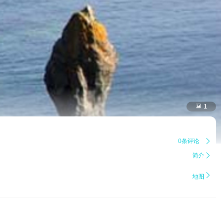

1
0条评论

简介


地图