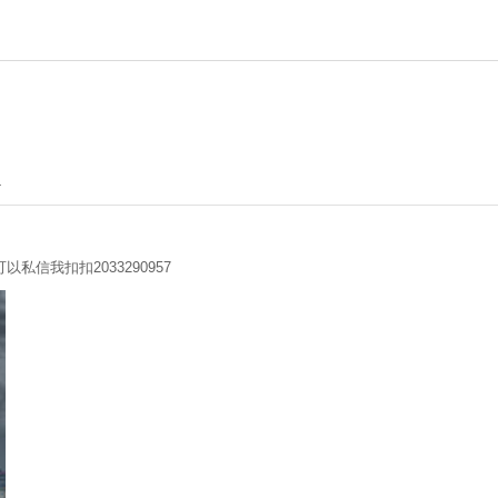
4
信我扣扣2033290957