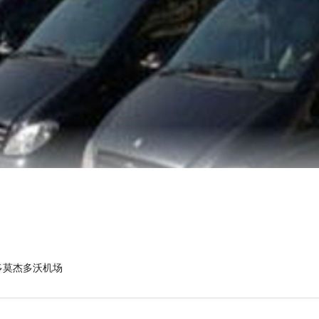
多莫杰多沃机场