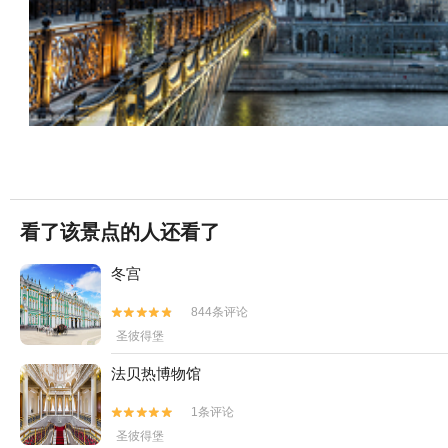
看了该景点的人还看了
冬宫
844条评论


圣彼得堡
法贝热博物馆
1条评论


圣彼得堡