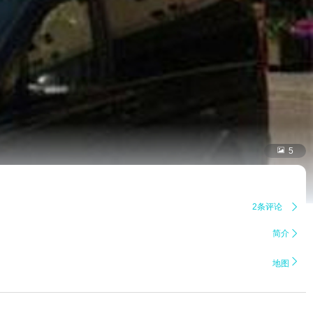

5
2条评论

简介


地图