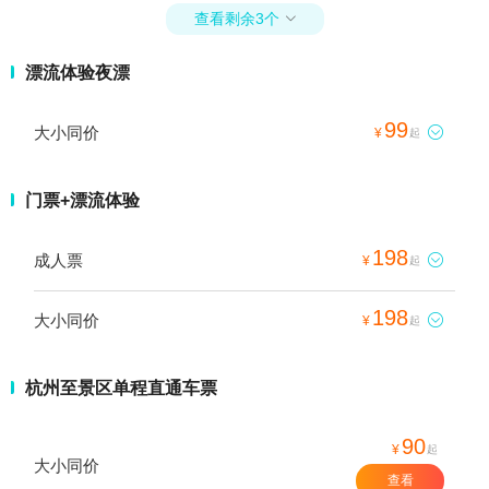
查看剩余3个

漂流体验夜漂
99
大小同价

¥
起
门票+漂流体验
198
成人票

¥
起
198
大小同价

¥
起
杭州至景区单程直通车票
90
¥
起
大小同价
查看