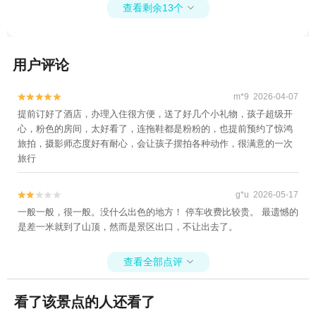
查看剩余13个

游
用户评论
m*9 2026-04-07


提前订好了酒店，办理入住很方便，送了好几个小礼物，孩子超级开
心，粉色的房间，太好看了，连拖鞋都是粉粉的，也提前预约了惊鸿
旅拍，摄影师态度好有耐心，会让孩子摆拍各种动作，很满意的一次
旅行
g*u 2026-05-17


一般一般，很一般。没什么出色的地方！ 停车收费比较贵。 最遗憾的
是差一米就到了山顶，然而是景区出口，不让出去了。
查看全部点评

看了该景点的人还看了