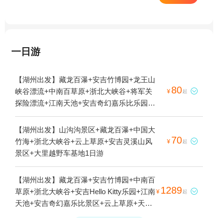
一日游
【湖州出发】藏龙百瀑+安吉竹博园+龙王山
80
峡谷漂流+中南百草原+浙北大峡谷+将军关

¥
起
探险漂流+江南天池+安吉奇幻嘉乐比乐园
+云上草原+湖州本地玩乐+安吉驭风铜锣山
飞行营地1日游
【湖州出发】山沟沟景区+藏龙百瀑+中国大
70
竹海+浙北大峡谷+云上草原+安吉灵溪山风

¥
起
景区+大里越野车基地1日游
【湖州出发】藏龙百瀑+安吉竹博园+中南百
1289
草原+浙北大峡谷+安吉Hello Kitty乐园+江南

¥
起
天池+安吉奇幻嘉乐比景区+云上草原+天荒
坪风景区+龙之梦动物世界+荣耀天空之城1日