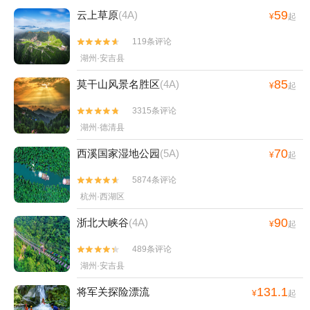
59
云上草原
(4A)
¥
起
119条评论


湖州·安吉县
85
莫干山风景名胜区
(4A)
¥
起
3315条评论


湖州·德清县
70
西溪国家湿地公园
(5A)
¥
起
5874条评论


杭州·西湖区
90
浙北大峡谷
(4A)
¥
起
489条评论


湖州·安吉县
131.1
将军关探险漂流
¥
起