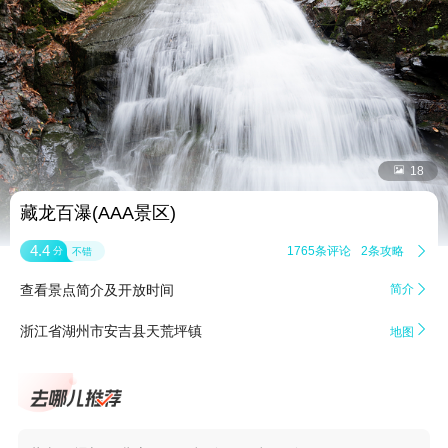


18
藏龙百瀑(AAA景区)
4.4
1765条评论
2条攻略

分
不错
查看景点简介及开放时间
简介


浙江省湖州市安吉县天荒坪镇
地图