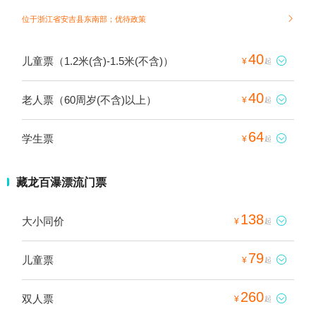
位于浙江省安吉县东南部；
优待政策

40
儿童票（1.2米(含)-1.5米(不含)）

¥
起
40
老人票（60周岁(不含)以上）

¥
起
64
学生票

¥
起
藏龙百瀑漂流门票
138
大小同价

¥
起
79
儿童票

¥
起
260
双人票

¥
起