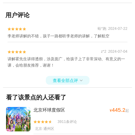
用户评论
蛤*跑 2024-07-22


李老师讲解的不错，孩子一路都听李老师的讲解，了解航空
z*2 2024-07-04


讲解霍先生讲得透彻，涉及面广，给孩子上了非常深动、有意义的一
课，会给朋友推荐，谢谢！
查看全部点评

看了该景点的人还看了
445.2
北京环球度假区
¥
起
3911条评论


北京·通州区