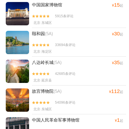
15
中国国家博物馆
¥
起
5915条评论


北京·东城区
30
颐和园
(5A)
¥
起
33694条评论


北京·海淀区
35
八达岭长城
(5A)
¥
起
42685条评论


北京·延庆县
112
故宫博物院
(5A)
¥
起
54096条评论


北京·东城区
1
中国人民革命军事博物馆
¥
起