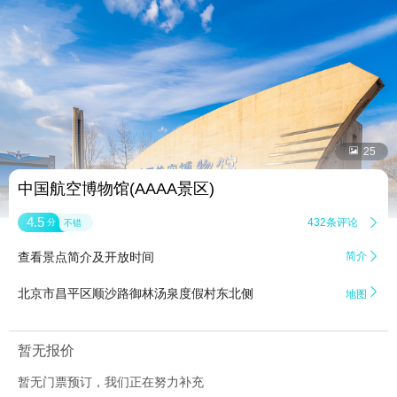


25
中国航空博物馆(AAAA景区)
4.5
432条评论

分
不错
查看景点简介及开放时间
简介


北京市昌平区顺沙路御林汤泉度假村东北侧
地图
暂无报价
暂无门票预订，我们正在努力补充