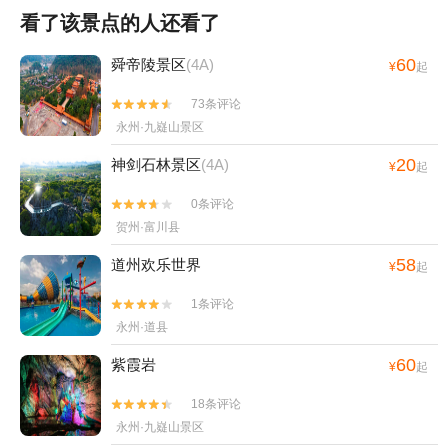
看了该景点的人还看了
60
舜帝陵景区
(4A)
¥
起
73条评论


永州·九嶷山景区
20
神剑石林景区
(4A)
¥
起
0条评论


贺州·富川县
58
道州欢乐世界
¥
起
1条评论


永州·道县
60
紫霞岩
¥
起
18条评论


永州·九嶷山景区