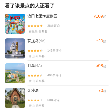
看了该景点的人还看了
109
渔田七里海度假区
¥
起
28条评论


秦皇岛·昌黎县
20
菩提岛
(4A)
¥
起
141条评论


唐山·乐亭县
98
月岛
(4A)
¥
起
494条评论


唐山·乐亭县
0
金沙岛
¥
起
60条评论


唐山·乐亭县