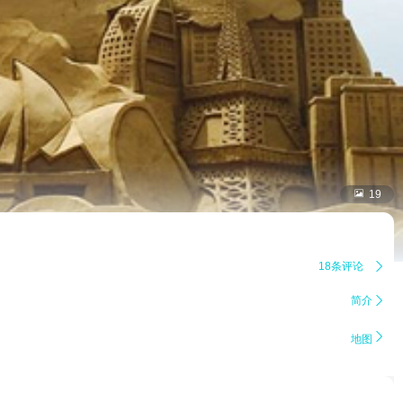

19
18条评论

简介


地图