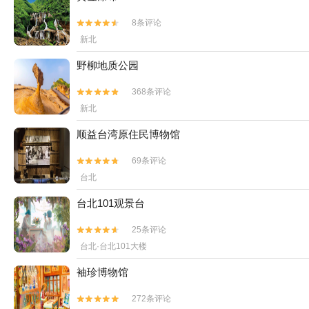
8条评论


新北
野柳地质公园
368条评论


新北
顺益台湾原住民博物馆
69条评论


台北
台北101观景台
25条评论


台北·台北101大楼
袖珍博物馆
272条评论

