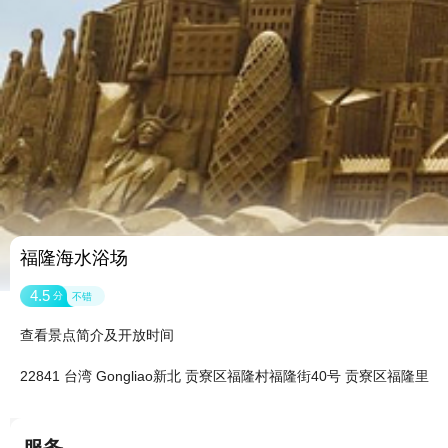
福隆海水浴场
4.5
分
不错
查看景点简介及开放时间
22841 台湾 Gongliao新北 贡寮区福隆村福隆街40号 贡寮区福隆里