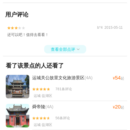
用户评论
b*4 2015-05-11


还可以吧！值得去看看！
查看全部点评

看了该景点的人还看了
54
运城关公故里文化旅游景区
(4A)
¥
起
781条评论


运城·盐湖区
20
舜帝陵
(4A)
¥
起
56条评论


运城·盐湖区