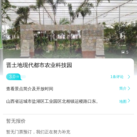


5
晋土地现代都市农业科技园
3.0
1条评论

分
查看景点简介及开放时间
简介


山西省运城市盐湖区工业园区北相镇运稷路口东。
地图
暂无报价
暂无门票预订，我们正在努力补充