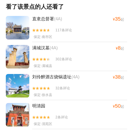
看了该景点的人还看了
35
直隶总督署
(4A)
¥
起
117条评论


保定·南市区
8
满城汉墓
(4A)
¥
起
302条评论


保定·满城县
38
刘伶醉酒古烧锅遗址
(4A)
¥
起
32条评论


保定·徐水县
50
明清园
¥
起
2条评论


保定·清苑区