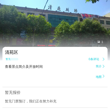


1
清苑区
0条评论

暂无点评
查看景点简介及开放时间
简介


地图
暂无报价
暂无门票预订，我们正在努力补充