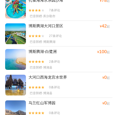
78
孔雀海滩水乐园沙滩
¥
起
7条评论


巴音郭楞·库尔勒市
42
博斯腾湖大河口景区
¥
起
27条评论


巴音郭楞·博斯腾湖
100
博斯腾湖-白鹭洲
¥
起
2条评论


巴音郭楞·博湖县
0
大河口西海龙宫水世界
¥
起
0条评论


巴音郭楞·博湖县
0
马兰红山军博园
¥
起
0条评论

