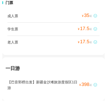
门票
35
成人票

¥
起
17.5
学生票

¥
起
17.5
老人票

¥
起
一日游
【巴音郭楞出发】新疆金沙滩旅游度假区1日
398

¥
起
游