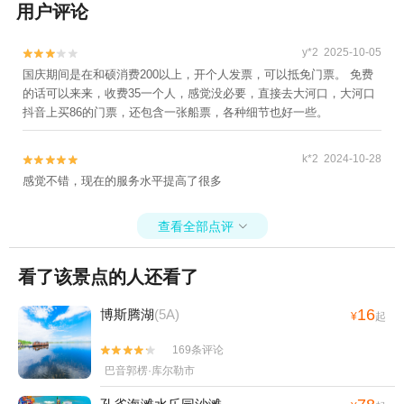
用户评论
y*2 2025-10-05


国庆期间是在和硕消费200以上，开个人发票，可以抵免门票。 免费
的话可以来来，收费35一个人，感觉没必要，直接去大河口，大河口
抖音上买86的门票，还包含一张船票，各种细节也好一些。
k*2 2024-10-28


感觉不错，现在的服务水平提高了很多
查看全部点评

看了该景点的人还看了
16
博斯腾湖
(5A)
¥
起
169条评论


巴音郭楞·库尔勒市