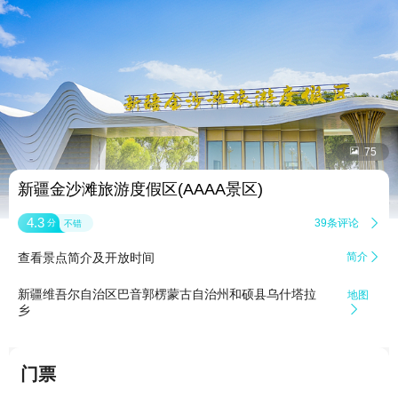


75
新疆金沙滩旅游度假区(AAAA景区)
4.3
39条评论

分
不错
查看景点简介及开放时间
简介

新疆维吾尔自治区巴音郭楞蒙古自治州和硕县乌什塔拉
地图
乡

门票