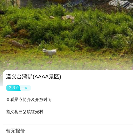
遵义台湾邨(AAAA景区)
3.8
分
一般
查看景点简介及开放时间
遵义县三岔镇红光村
暂无报价