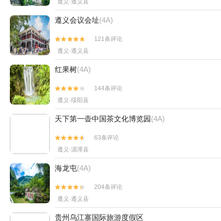
遵义·遵义县
遵义会议会址
(4A)
121条评论


遵义·遵义县
红果树
(4A)
144条评论


遵义·绥阳县
天下第一壶中国茶文化博览园
(4A)
63条评论


遵义·湄潭县
海龙屯
(4A)
204条评论


遵义·遵义县
贵州乌江寨国际旅游度假区