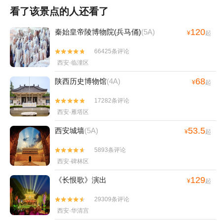
看了该景点的人还看了
120
秦始皇帝陵博物院(兵马俑)
(5A)
¥
起
66425条评论


西安·临潼区
68
陕西历史博物馆
(4A)
¥
起
17282条评论


西安·雁塔区
53.5
西安城墙
(5A)
¥
起
5893条评论


西安·碑林区
129
《长恨歌》演出
¥
起
29309条评论


西安·华清宫