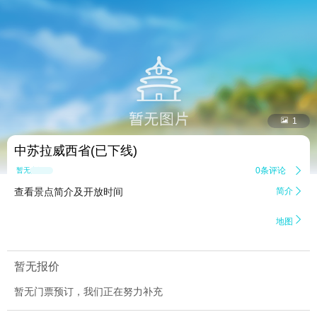


1
中苏拉威西省(已下线)
0条评论

暂无点评
查看景点简介及开放时间
简介


地图
暂无报价
暂无门票预订，我们正在努力补充