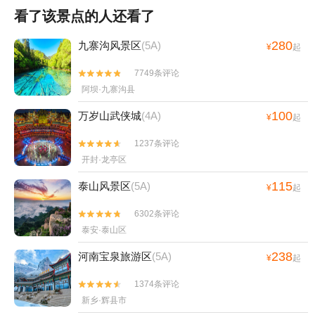
看了该景点的人还看了
280
九寨沟风景区
(5A)
¥
起
7749条评论


阿坝·九寨沟县
100
万岁山武侠城
(4A)
¥
起
1237条评论


开封·龙亭区
115
泰山风景区
(5A)
¥
起
6302条评论


泰安·泰山区
238
河南宝泉旅游区
(5A)
¥
起
1374条评论


新乡·辉县市