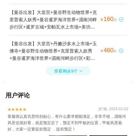
【曼谷出发】大皇宫+曼谷野生动物世界+克
160
里普索人妖秀+曼谷暹罗海洋世界+湄南河畔

¥
起
步行区+暹罗古城+安帕瓦水上市场+美功铁
道市场+三头神象博物馆+曼谷夜市摩天轮
+夜游湄南河白兰花号游船晚餐+蔚蓝VELA号
【曼谷出发】大皇宫+丹嫩沙多水上市场+玉
夜游湄南河1日游
460
佛寺+曼谷野生动物世界+克里普索人妖秀

¥
起
+曼谷暹罗海洋世界+湄南河畔步行区+彩虹
云霄拜约克摩天塔+安帕瓦水上市场+美功铁
查看剩余9个

道市场+三头神象博物馆+曼谷夜市摩天轮
+曼谷金佛寺+四面佛-已下线+曼谷市区至丹
嫩沙多水上市场接送服务+王权云顶大厦玻璃
用户评论
观景台+古城七十二府+湄南河1日游
农*炮 2024-02-02


客服很认真负责特别贴心，有什么要求都能满足，非常不错，湄南河
风景也很好看，就是预定迟了，预定不到甲板的位置，甲板风景最
好，大家一定要提前预定 ，提前预定！