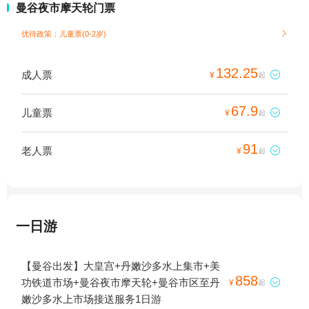
曼谷夜市摩天轮门票
优待政策：儿童票(0-2岁)

132.25
成人票

¥
起
67.9
儿童票

¥
起
91
老人票

¥
起
一日游
【曼谷出发】大皇宫+丹嫩沙多水上集市+美
858
功铁道市场+曼谷夜市摩天轮+曼谷市区至丹

¥
起
嫩沙多水上市场接送服务1日游