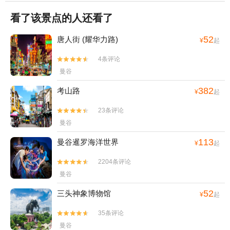
看了该景点的人还看了
52
唐人街 (耀华力路)
¥
起
4条评论


曼谷
382
考山路
¥
起
23条评论


曼谷
113
曼谷暹罗海洋世界
¥
起
2204条评论


曼谷
52
三头神象博物馆
¥
起
35条评论


曼谷