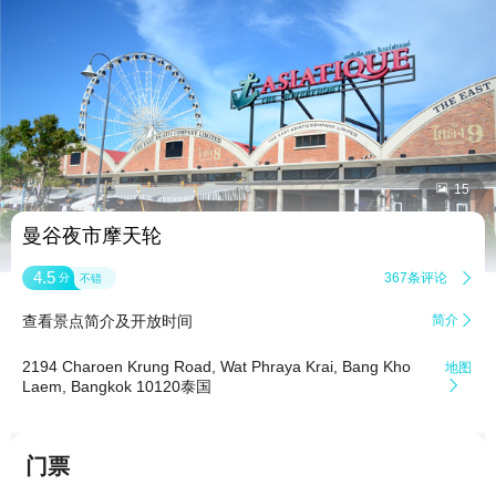


15
曼谷夜市摩天轮
4.5
367条评论

分
不错
查看景点简介及开放时间
简介

2194 Charoen Krung Road, Wat Phraya Krai, Bang Kho
地图
Laem, Bangkok 10120泰国

门票