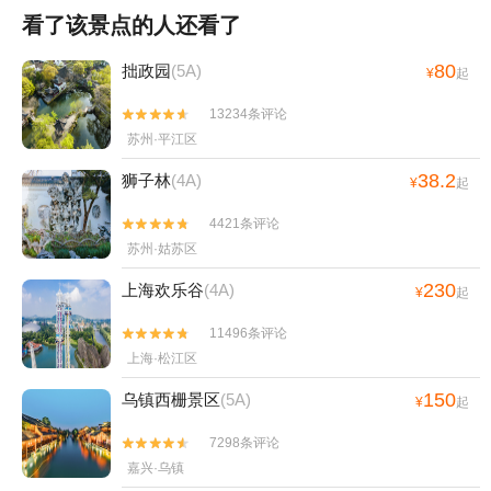
看了该景点的人还看了
80
拙政园
(5A)
¥
起
13234条评论


苏州·平江区
38.2
狮子林
(4A)
¥
起
4421条评论


苏州·姑苏区
230
上海欢乐谷
(4A)
¥
起
11496条评论


上海·松江区
150
乌镇西栅景区
(5A)
¥
起
7298条评论


嘉兴·乌镇