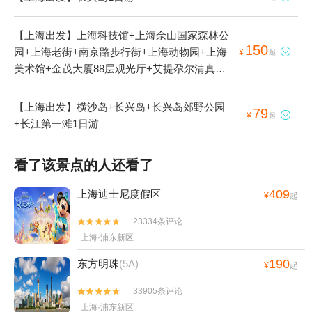
【上海出发】上海科技馆+上海佘山国家森林公
150
园+上海老街+南京路步行街+上海动物园+上海

¥
起
美术馆+金茂大厦88层观光厅+艾提尕尔清真寺
+上海欢乐谷+金山城市沙滩+上海鲜花港+上海
百枣园+上海文庙+上海影视乐园+东方明珠+上
【上海出发】横沙岛+长兴岛+长兴岛郊野公园
79

¥
起
海图书馆+上海佘山国家旅游度假区+长兴岛+东
+长江第一滩1日游
方绿舟景区+豫园+外滩+上海总会+上海宋庆龄
故居纪念馆+上海古城墙+外滩观光隧道+上海大
看了该景点的人还看了
剧院+上海大观园+世纪公园+东平国家森林公园
+上海海洋水族馆+上海野生动物园+朱家角古镇
409
上海迪士尼度假区
¥
起
景区+碧海金沙+上海博物馆+锦江乐园+朱家角
城隍庙+上海东林寺+浦江游览+上海都市菜园
23334条评论


+上海辰山植物园+西沙明珠湖景区+外滩历史纪
上海·浦东新区
念馆+长兴岛公园+浦江森林公园+外滩三号+外
190
东方明珠
(5A)
¥
起
滩十八号+外滩情人墙+朱家角大清邮局+浦江玫
瑰园+闻道园+东方明珠码头·黄浦江游船+北京东
33905条评论


方明珠高尔夫+东方绿舟山湾CS基地+上海
上海·浦东新区