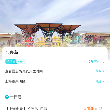


32
长兴岛
4.4
0条评论

分
不错
查看景点简介及开放时间
简介


上海市崇明区
地图
一日游
488
【上海出发】长兴岛1日游

¥
起