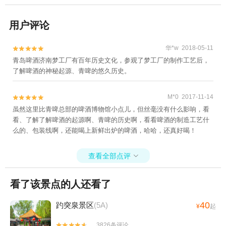
用户评论
华*w 2018-05-11


青岛啤酒济南梦工厂有百年历史文化，参观了梦工厂的制作工艺后，
了解啤酒的神秘起源、青啤的悠久历史。
M*0 2017-11-14


虽然这里比青啤总部的啤酒博物馆小点儿，但丝毫没有什么影响，看
看、了解了解啤酒的起源啊、青啤的历史啊，看看啤酒的制造工艺什
么的、包装线啊，还能喝上新鲜出炉的啤酒，哈哈，还真好喝！
查看全部点评

看了该景点的人还看了
40
趵突泉景区
(5A)
¥
起
3826条评论

