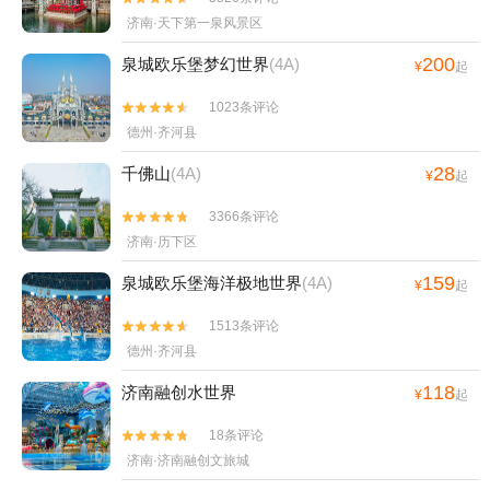
济南·天下第一泉风景区
200
泉城欧乐堡梦幻世界
(4A)
¥
起
1023条评论


德州·齐河县
28
千佛山
(4A)
¥
起
3366条评论


济南·历下区
159
泉城欧乐堡海洋极地世界
(4A)
¥
起
1513条评论


德州·齐河县
118
济南融创水世界
¥
起
18条评论


济南·济南融创文旅城