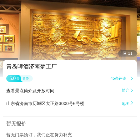


11
青岛啤酒济南梦工厂
5.0
45条评论

分
超赞
查看景点简介及开放时间
简介


山东省济南市历城区大正路3000号6号楼
地图
暂无报价
暂无门票预订，我们正在努力补充