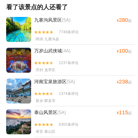
看了该景点的人还看了
280
九寨沟风景区
(5A)
¥
起
7749条评论


阿坝·九寨沟县
100
万岁山武侠城
(4A)
¥
起
1237条评论


开封·龙亭区
238
河南宝泉旅游区
(5A)
¥
起
1374条评论


新乡·辉县市
115
泰山风景区
(5A)
¥
起
6302条评论


泰安·泰山区