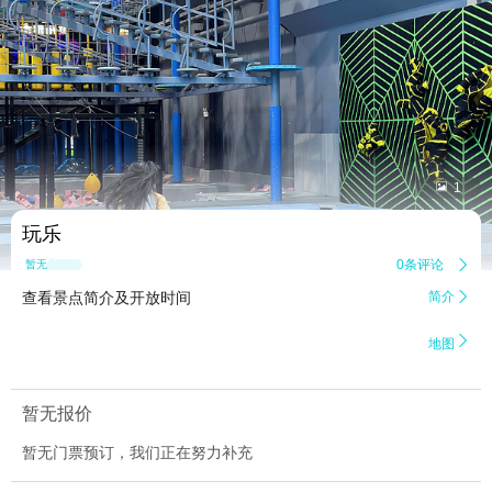


1
玩乐
0条评论

暂无点评
查看景点简介及开放时间
简介


地图
暂无报价
暂无门票预订，我们正在努力补充