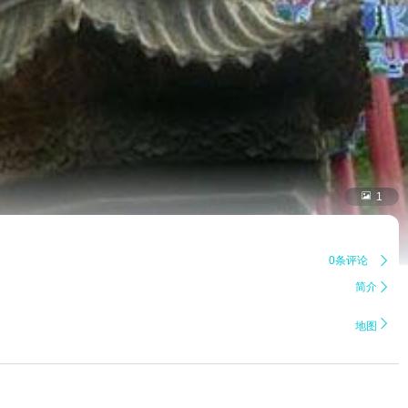

1
0条评论

简介


地图