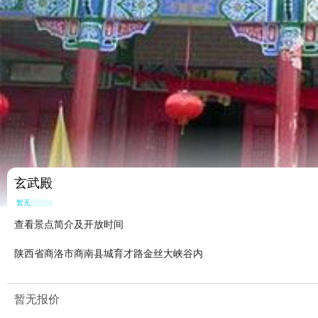
玄武殿
暂无点评
查看景点简介及开放时间
陕西省商洛市商南县城育才路金丝大峡谷内
暂无报价