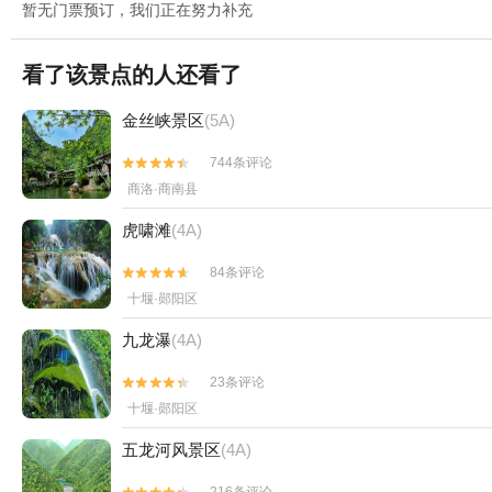
暂无门票预订，我们正在努力补充
看了该景点的人还看了
金丝峡景区
(5A)
744条评论


商洛·商南县
虎啸滩
(4A)
84条评论


十堰·郧阳区
九龙瀑
(4A)
23条评论


十堰·郧阳区
五龙河风景区
(4A)