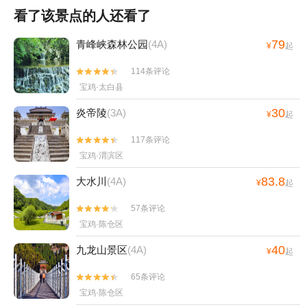
看了该景点的人还看了
79
青峰峡森林公园
(4A)
¥
起
114条评论


宝鸡·太白县
30
炎帝陵
(3A)
¥
起
117条评论


宝鸡·渭滨区
83.8
大水川
(4A)
¥
起
57条评论


宝鸡·陈仓区
40
九龙山景区
(4A)
¥
起
65条评论


宝鸡·陈仓区