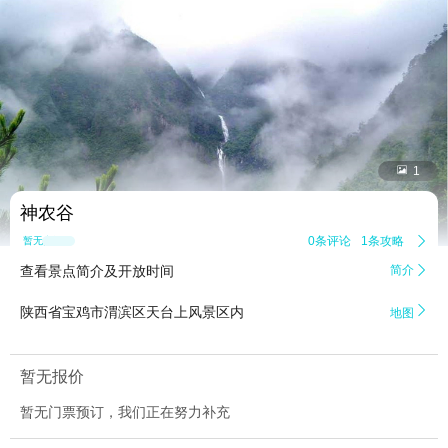


1
神农谷
0条评论
1条攻略

暂无点评
查看景点简介及开放时间
简介


陕西省宝鸡市渭滨区天台上风景区内
地图
暂无报价
暂无门票预订，我们正在努力补充