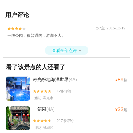
用户评论
水*主 2015-12-19


一般公园，很普通的，游湖不大。
查看全部点评

看了该景点的人还看了
89
寿光极地海洋世界
(4A)
¥
起
12条评论


潍坊·寿光市
22
十笏园
(4A)
¥
起
217条评论


潍坊·潍城区