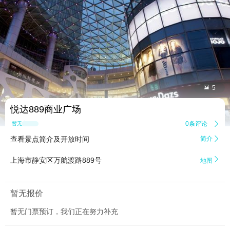


5
悦达889商业广场
0条评论

暂无点评
查看景点简介及开放时间
简介


上海市静安区万航渡路889号
地图
暂无报价
暂无门票预订，我们正在努力补充