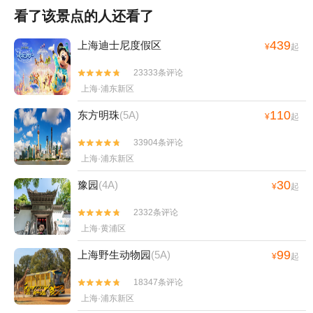
看了该景点的人还看了
439
上海迪士尼度假区
¥
起
23333条评论


上海·浦东新区
110
东方明珠
(5A)
¥
起
33904条评论


上海·浦东新区
30
豫园
(4A)
¥
起
2332条评论


上海·黄浦区
99
上海野生动物园
(5A)
¥
起
18347条评论


上海·浦东新区