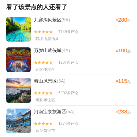
看了该景点的人还看了
280
九寨沟风景区
(5A)
¥
起
7749条评论


阿坝·九寨沟县
100
万岁山武侠城
(4A)
¥
起
1237条评论


开封·龙亭区
115
泰山风景区
(5A)
¥
起
6302条评论


泰安·泰山区
238
河南宝泉旅游区
(5A)
¥
起
1374条评论


新乡·辉县市