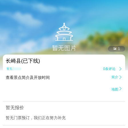


1
长崎县(已下线)
0条评论

暂无点评
查看景点简介及开放时间
简介


地图
暂无报价
暂无门票预订，我们正在努力补充