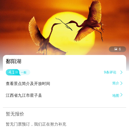


6
鄱阳湖
4.1
9条评论

分
一般
查看景点简介及开放时间
简介


江西省九江市星子县
地图
暂无报价
暂无门票预订，我们正在努力补充