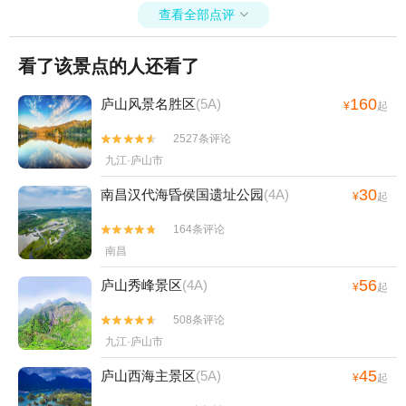
查看全部点评

看了该景点的人还看了
160
庐山风景名胜区
(5A)
¥
起
2527条评论


九江·庐山市
30
南昌汉代海昏侯国遗址公园
(4A)
¥
起
164条评论


南昌
56
庐山秀峰景区
(4A)
¥
起
508条评论


九江·庐山市
45
庐山西海主景区
(5A)
¥
起