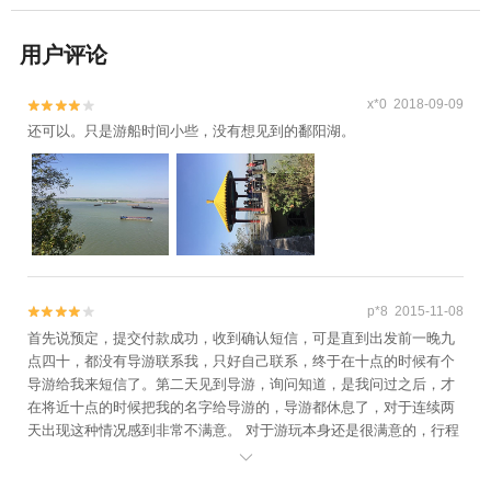
用户评论
x*0 2018-09-09


还可以。只是游船时间小些，没有想见到的鄱阳湖。
p*8 2015-11-08


首先说预定，提交付款成功，收到确认短信，可是直到出发前一晚九
点四十，都没有导游联系我，只好自己联系，终于在十点的时候有个
导游给我来短信了。第二天见到导游，询问知道，是我问过之后，才
在将近十点的时候把我的名字给导游的，导游都休息了，对于连续两
天出现这种情况感到非常不满意。 对于游玩本身还是很满意的，行程
不多，但是饱览湖光洞景，团不大，导游很好，表扬一下。
