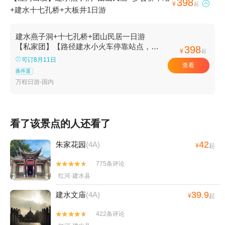
398

¥
起
+建水十七孔桥+大板井1日游
建水燕子洞+十七孔桥+团山民居一日游
【私家团】【路径建水小火车停靠站点，可
398
¥
起
停车游玩打卡】
可订8月11日
查看
条件退
万程日游-国内
看了该景点的人还看了
42
朱家花园
(4A)
¥
起
775条评论


红河·建水县
39.9
建水文庙
(4A)
¥
起
422条评论

