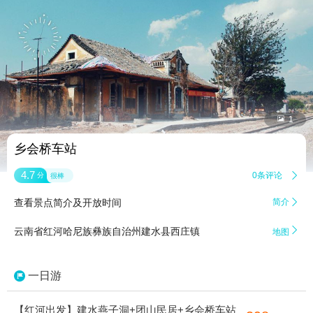


1
乡会桥车站
4.7
0条评论

分
很棒
查看景点简介及开放时间
简介


云南省红河哈尼族彝族自治州建水县西庄镇
地图
一日游
【红河出发】建水燕子洞+团山民居+乡会桥车站