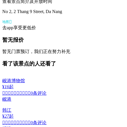
查看景点简介及开放时间
No 2, 2 Thang 9 Street, Da Nang

地图
去app享受更低价
暂无报价
暂无门票预订，我们正在努力补充
看了该景点的人还看了
岘港博物馆
¥
16
起


0条评论
岘港
韩江
¥
27
起


0条评论