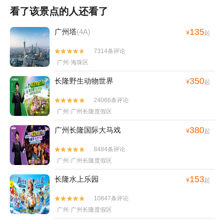
看了该景点的人还看了
135
广州塔
(4A)
¥
起
7314条评论


广州·海珠区
350
长隆野生动物世界
¥
起
24066条评论


广州·广州长隆度假区
380
广州长隆国际大马戏
¥
起
8484条评论


广州·广州长隆度假区
153
长隆水上乐园
¥
起
10847条评论


广州·广州长隆度假区