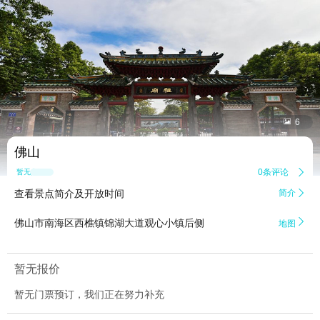


6
佛山
0条评论

暂无点评
查看景点简介及开放时间
简介


佛山市南海区西樵镇锦湖大道观心小镇后侧
地图
暂无报价
暂无门票预订，我们正在努力补充