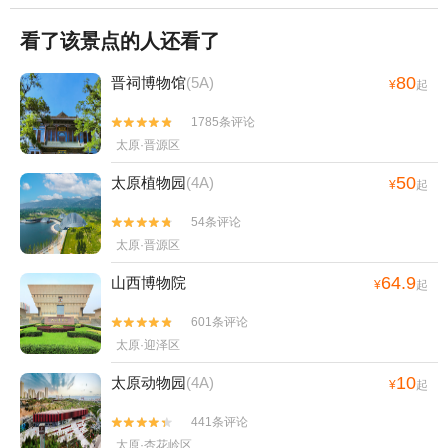
看了该景点的人还看了
80
晋祠博物馆
(5A)
¥
起
1785条评论


太原·晋源区
50
太原植物园
(4A)
¥
起
54条评论


太原·晋源区
64.9
山西博物院
¥
起
601条评论


太原·迎泽区
10
太原动物园
(4A)
¥
起
441条评论


太原·杏花岭区