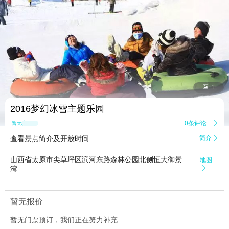


1
2016梦幻冰雪主题乐园
0条评论

暂无点评
查看景点简介及开放时间
简介

山西省太原市尖草坪区滨河东路森林公园北侧恒大御景
地图
湾

暂无报价
暂无门票预订，我们正在努力补充