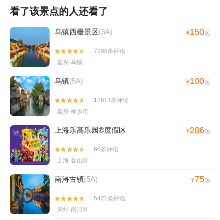
看了该景点的人还看了
150
乌镇西栅景区
(5A)
¥
起
7298条评论


嘉兴·乌镇
100
乌镇
(5A)
¥
起
12611条评论


嘉兴·桐乡市
286
上海乐高乐园®度假区
¥
起
66条评论


上海·金山区
75
南浔古镇
(5A)
¥
起
5421条评论


湖州·南浔区