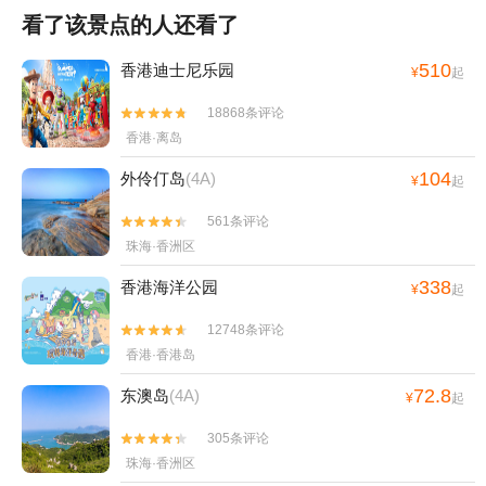
看了该景点的人还看了
510
香港迪士尼乐园
¥
起
18868条评论


香港·离岛
104
外伶仃岛
(4A)
¥
起
561条评论


珠海·香洲区
338
香港海洋公园
¥
起
12748条评论


香港·香港岛
72.8
东澳岛
(4A)
¥
起
305条评论


珠海·香洲区