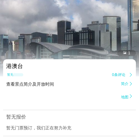


1
港澳台
0条评论

暂无点评
查看景点简介及开放时间
简介


地图
暂无报价
暂无门票预订，我们正在努力补充