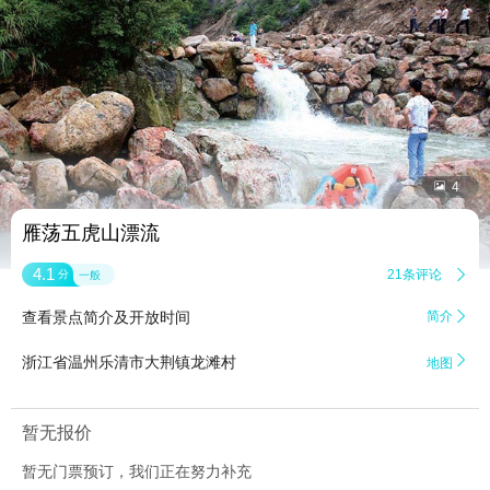


4
雁荡五虎山漂流
4.1
21条评论

分
一般
查看景点简介及开放时间
简介


浙江省温州乐清市大荆镇龙滩村
地图
暂无报价
暂无门票预订，我们正在努力补充