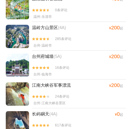
0条评论


温州·乐清市
200
温岭方山景区
(4A)
¥
起
285条评论


台州·温岭市
200
台州府城墙
(5A)
¥
起
16条评论


台州·临海市
200
江南大峡谷军事漂流
¥
起
24条评论


台州·江南大峡谷景区
0
长屿硐天
(4A)
¥
起
617条评论

