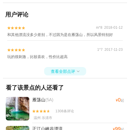
用户评论
m*8 2018-01-12


和其他漂流没多少差别，不过因为是在雁荡山，所以风景特别好
1*7 2017-11-23


玩的很刺激，比较喜欢，性价比超高
查看全部点评

看了该景点的人还看了
0
雁荡山
(5A)
¥
起
1308条评论


温州·乐清市
99
正江山峡谷漂流
¥
起