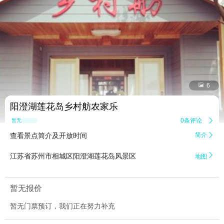


6
阳澄湖莲花岛乡村舫农家乐
0条评论

暂无点评
查看景点简介及开放时间
简介


江苏省苏州市相城区阳澄湖莲花岛风景区
地图
暂无报价
暂无门票预订，我们正在努力补充